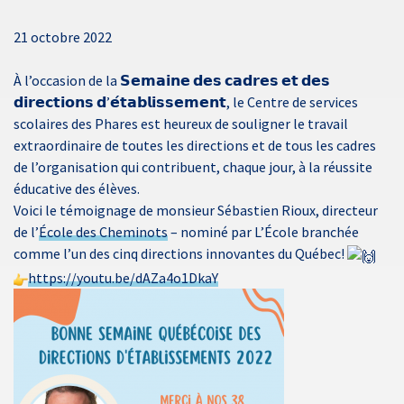
21 octobre 2022
À l’occasion de la 𝗦𝗲𝗺𝗮𝗶𝗻𝗲 𝗱𝗲𝘀 𝗰𝗮𝗱𝗿𝗲𝘀 𝗲𝘁 𝗱𝗲𝘀
𝗱𝗶𝗿𝗲𝗰𝘁𝗶𝗼𝗻𝘀 𝗱’𝗲́𝘁𝗮𝗯𝗹𝗶𝘀𝘀𝗲𝗺𝗲𝗻𝘁, le Centre de services
scolaires des Phares est heureux de souligner le travail
extraordinaire de toutes les directions et de tous les cadres
de l’organisation qui contribuent, chaque jour, à la réussite
éducative des élèves.
Voici le témoignage de monsieur Sébastien Rioux, directeur
de l’
École des Cheminots
– nominé par L’École branchée
comme l’un des cinq directions innovantes du Québec!
https://youtu.be/dAZa4o1DkaY