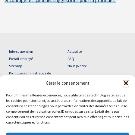
encourager et quelques suggestions pour la pratiquer.
Info-suspension
Actualité
Portail employé
FAQ
Sitemap
Nous joindre
Politique administrative de
confidentialité
Gérer le consentement
Pour offrir les meilleures expériences, nous utilisons des technologies telles que
les cookies pour stocker et/ou accéder aux informations des appareils. Le fait de
consentir à ces technologies nous permettra de traiter des données telles que le
YouTube
Facebook
comportement de navigation ou les ID uniques sur ce site. Le fait de ne pas
consentir ou de retirer son consentement peut avoir un effet négatif sur certaines
2026 Centre de services scolaire des Phares | Tous droits réservés
caractéristiques et fonctions.