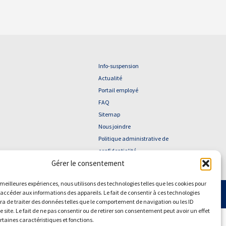
Info-suspension
Actualité
Portail employé
FAQ
Sitemap
Nous joindre
Politique administrative de
confidentialité
Gérer le consentement
s meilleures expériences, nous utilisons des technologies telles que les cookies pour
 accéder aux informations des appareils. Le fait de consentir à ces technologies
YouTube
Facebook
a de traiter des données telles que le comportement de navigation ou les ID
e site. Le fait de ne pas consentir ou de retirer son consentement peut avoir un effet
ertaines caractéristiques et fonctions.