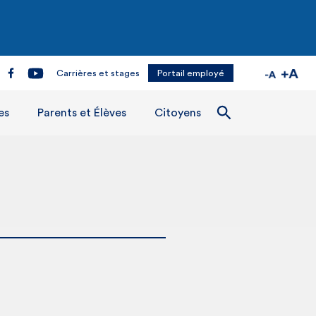
Carrières et stages
Portail employé
es
Parents et Élèves
Citoyens