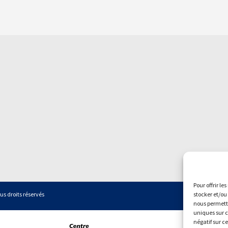
Pour offrir le
stocker et/ou
us droits réservés
nous permettr
uniques sur c
négatif sur c