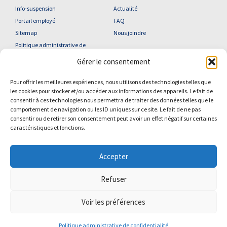
Info-suspension
Actualité
Portail employé
FAQ
Sitemap
Nous joindre
Politique administrative de
confidentialité
Gérer le consentement
Pour offrir les meilleures expériences, nous utilisons des technologies telles que
les cookies pour stocker et/ou accéder aux informations des appareils. Le fait de
consentir à ces technologies nous permettra de traiter des données telles que le
YouTube
Facebook
comportement de navigation ou les ID uniques sur ce site. Le fait de ne pas
consentir ou de retirer son consentement peut avoir un effet négatif sur certaines
2026 Centre de services scolaire des Phares | Tous droits réservés
caractéristiques et fonctions.
Accepter
Refuser
Voir les préférences
© Gouvernement du Québec, 2020
Politique administrative de confidentialité