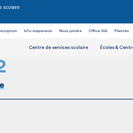
s scolaire
nscription
Info-suspension
Nous joindre
Office 365
Plaintes
Centre de services scolaire
Écoles & Centr
2
e