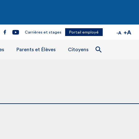
Carrières et stages
Portail employé
es
Parents et Élèves
Citoyens